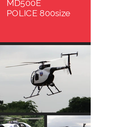
MD500E
POLICE 800size